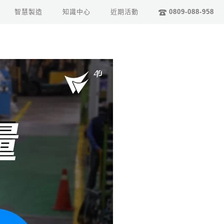
智慧製造
知識中心
近期活動
0809-088-958
況