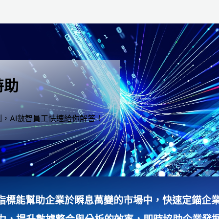
特助
，AI數智員工快速給你解答！
指標能幫助企業於瞬息萬變的市場中，快速定錨企