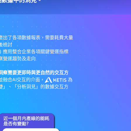
掘數據中的洞見。
產出了各項數據報表，需要耗費大量
後檢討
ligence) 應用整合企業各項關鍵營運指標
察營運趨勢及走向
洞察需要更即時與更自然的交互方
並融合AI交互的介面，
為
捷」、「分析洞見」的數據交互方